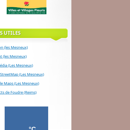
S UTILES
on (les Mesneux)
 (les Mesneux)
édia (Les Mesneux)
StreetMap (Les Mesneux)
le Maps (Les Mesneux)
ts de Foudre (Reims)