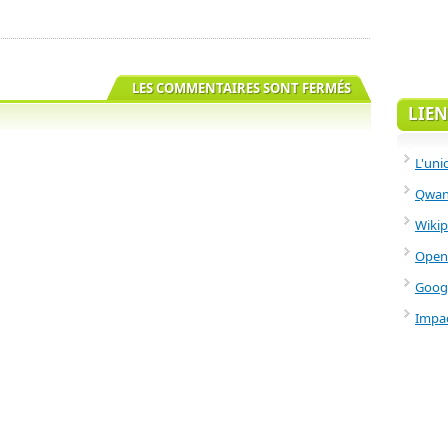
LES COMMENTAIRES SONT FERMÉS
LIEN
L'uni
Qwant
Wikip
Open
Goog
Impac