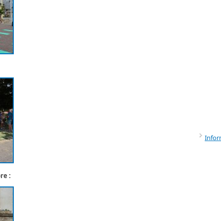
Infor
re :