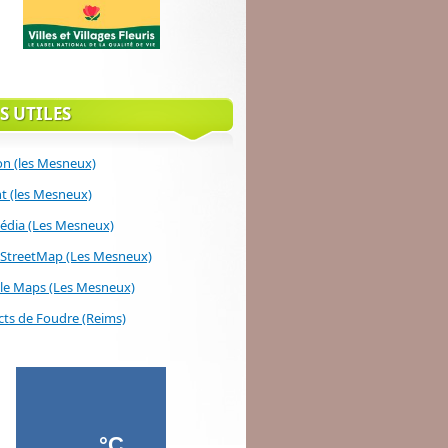
S UTILES
on (les Mesneux)
 (les Mesneux)
édia (Les Mesneux)
StreetMap (Les Mesneux)
le Maps (Les Mesneux)
ts de Foudre (Reims)