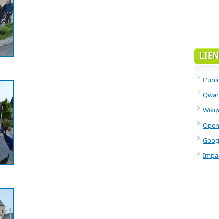
LIEN
L'uni
Qwant
Wikip
Open
Goog
Impac