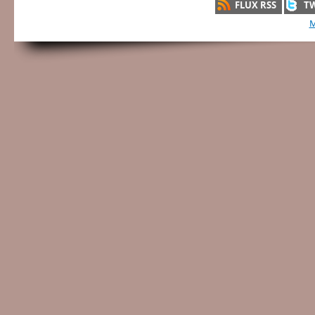
FLUX RSS
T
M