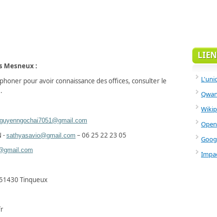
LIEN
es Mesneux :
L'uni
léphoner pour avoir connaissance des offices, consulter le
.
Qwant
Wikip
guyenngochai7051@gmail.com
Open
 -
– 06 25 22 23 05
sathyasavio@gmail.com
Goog
er@gmail.com
Impac
 51430 Tinqueux
fr