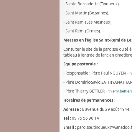
- Sainte Bernadette (Tinqueux).
-
Saint Martin (Bezannes).
-
Saint Remi (Les Mesneux).
- Saint Remi (Ormes).
Messes en l’église Saint-Remi de L
Consulter le site de la paroisse ou té
tableau à l’entrée de l’ancien cimetière
Equipe pastorale :
- Responsable : Père Paul NGUYEN –
n
- Père Dominic-Savio SATHIYANATHAN
- Père Thierry BETTLER –
thierry.bettl
Horaires de permanences :
Adresse :
6 avenue du 29 août 1944,
Tel :
09 75 56 96 14
Email :
paroisse.tinqueux@wanadoo.