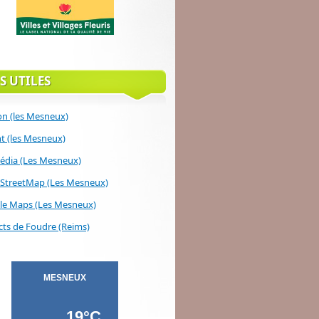
S UTILES
on (les Mesneux)
 (les Mesneux)
édia (Les Mesneux)
StreetMap (Les Mesneux)
le Maps (Les Mesneux)
ts de Foudre (Reims)